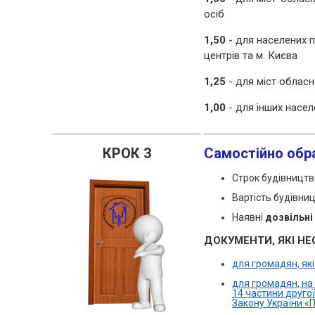
осіб
1,50
- для населених п
центрів та м. Києва
1,25
- для міст обласн
1,00
- для інших насел
КРОК 3
Самостійно обр
Строк будівницт
Вартість будівни
Наявні
дозвільн
ДОКУМЕНТИ, ЯКІ НЕ
для громадян, як
для громадян, на 
14 частини другої
Закону України «П