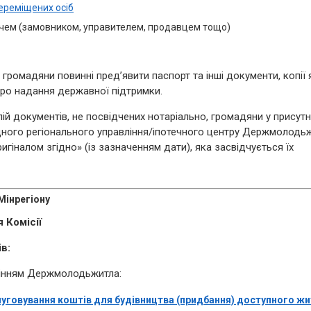
ереміщених осіб
ачем (замовником, управителем, продавцем тощо)
 громадяни повинні пред’явити паспорт та інші документи, копії 
ро надання державної підтримки.
ій документів, не посвідчених нотаріально, громадяни у присутн
дного регіонального управління/іпотечного центру Держмолодь
ригіналом згідно» (із зазначенням дати), яка засвідчується їх
Мінрегіону
 Комісії
в:
лінням Держмолодьжитла:
луговування коштів для будівництва (придбання) доступного ж