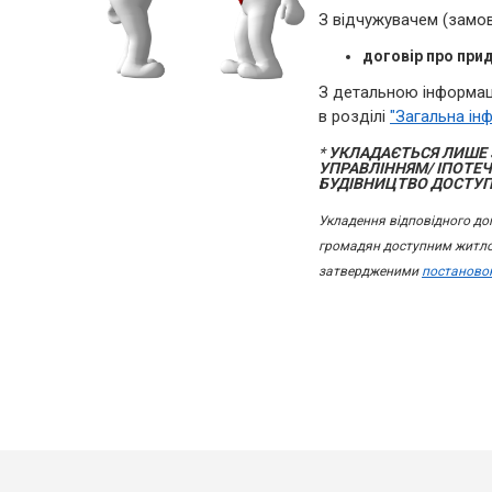
З відчужувачем (замо
договір про при
З детальною інформац
в розділі
"Загальна ін
*
УКЛАДАЄТЬСЯ ЛИШЕ 
УПРАВЛІННЯМ/ ІПОТ
БУДІВНИЦТВО ДОСТУ
Укладення відповідного до
громадян доступним житл
затвердженими
постановою