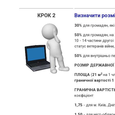
КРОК 2
Визначити розм
30%
для громадян, як
50%
для громадян, на я
10 - 14 частини другої 
статус ветеранів війни,
50%
для внутрішньо п
РОЗМІР ДЕРЖАВНОЇ
2
ПЛОЩА
(
21 м
на 1 ч
граничної вартості 1
ГРАНИЧНА ВАРТІСТ
коєфіцієнт
1,75
- для м. Київ, Дні
1,50
- для міст-обласн