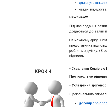
для внутрішньо п
надані відчужув
Важливо!!!
Під час подання заяви
додаються до заяви п
На кожному аркуші коп
представника відпові
роблять відмітку: «З о
підписом.
-
Схвалення Комісією 
КРОК 4
Прото
кольне рішення
- Укладення договорі
З регіональним управ
договір про обс