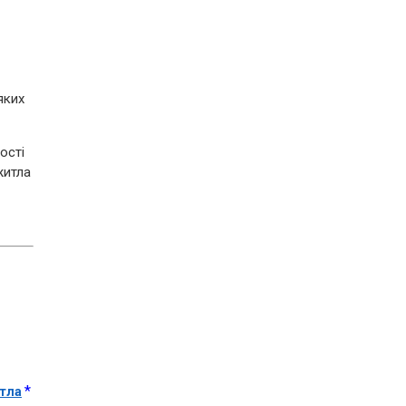
яких
ості
житла
*
итла