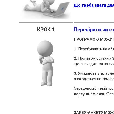
Що треба знати для
КРОК 1
Перевірити чи є
ПРОГРАМОЮ МОЖУТЬ
1.
Перебувають на
об
2.
Протягом останніх
що знаходиться на тим
3.
Які
мають у власно
знаходиться на тимчас
Середньомісячний грош
середньомісячної за
ЗАЯВУ-АНКЕТУ МО