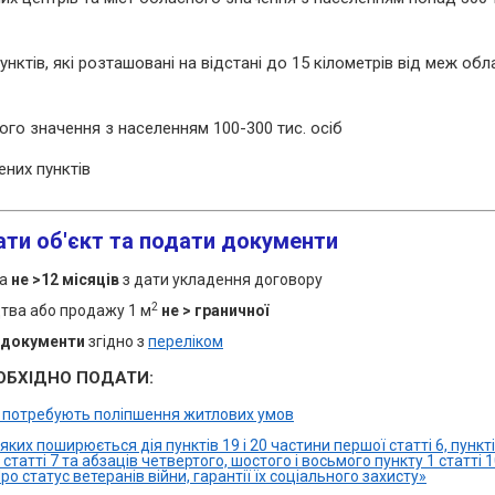
унктів, які розташовані на відстані до 15 кілометрів від меж обл
ого значення з населенням 100-300 тис. осіб
ених пунктів
ати об'єкт та подати документи
ва
не >12 місяців
з дати укладення договору
2
цтва або продажу 1 м
не > граничної
і документи
згідно з
переліком
ОБХІДНО ПОДАТИ:
і потребують поліпшення житлових умов
яких поширюється дія пунктів 19 і 20 частини першої статті 6, пункті
 статті 7 та абзаців четвертого, шостого і восьмого пункту 1 статті 
ро статус ветеранів війни, гарантії їх соціального захисту»