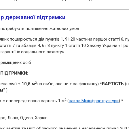
ір державної підтримки
і потребують поліпшення житлових умов
ких поширюється дія пунктів 1, 9 і 20 частини першої статті 6, п
статті 7 та абзаців 4, 6 і 8 пункту 1 статті 10 Закону України «Про
 гарантії їх соціального захисту»
ереміщених осіб
 ПІДТРИМКИ
:
2
лена сім'ї +
10,5 м
на сім'ю, але не > за фактичну)
*ВАРТІСТЬ
(н
2
 м
)
2
Ь
= опосередкована вартість 1 м
(
наказ Мінінфраструктури
) *
про, Львів, Одеса, Харків
их центрів та міст обласного значення з населенням понад 300 