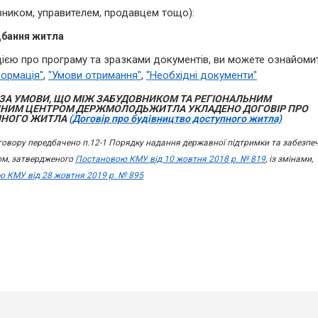
вником, управителем, продавцем тощо):
дбання житла
ією про програму та зразками документів, ви можете ознайоми
формація"
,
"Умови отримання"
,
"Необхідні документи"
ЗА УМОВИ, ЩО МІЖ ЗАБУДОВНИКОМ ТА РЕГІОНАЛЬНИМ
ЕЧНИМ ЦЕНТРОМ ДЕРЖМОЛОДЬЖИТЛА УКЛАДЕНО ДОГОВІР ПРО
ПНОГО ЖИТЛА
(Договір про будівництво доступного житла)
говору передбачено п.12-1 Порядку надання державної підтримки та забезпе
ом, затвердженого
Постановою КМУ від 10 жовтня 2018 р. № 819
, із змінами,
 КМУ від 28 жовтня 2019 р. № 895