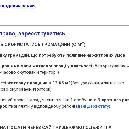
 подання заяви.
 право,
зареєструватись
 СКОРИСТАТИСЬ ГРОМАДЯНИ (СІМ'Ї):
ліку громадян, що потребують поліпшення житлових умов
3 років не мали житлової площі у власності
(без урахування ж
часово окупованій території)
2
сті житлову площу не ˃ 13,65 м
(без урахування житла, що
ово окупованій території)
овий дохід + дохід членів сім'ї на 1 особу
не ˃ 3-кратного ро
робітної
плати у відповідному регіоні (
дані Держстату
)
ЖНА ПОДАТИ ЧЕРЕЗ САЙТ РУ ДЕРЖМОЛОДЬЖИТЛА